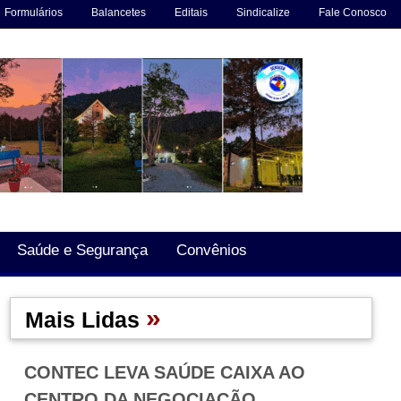
Formulários
Balancetes
Editais
Sindicalize
Fale Conosco
Saúde e Segurança
Convênios
»
Mais Lidas
CONTEC LEVA SAÚDE CAIXA AO
CENTRO DA NEGOCIAÇÃO