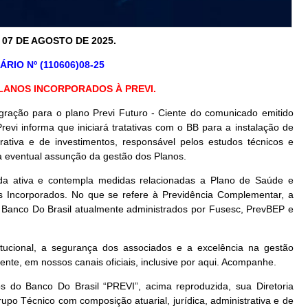
 07 DE AGOSTO DE 2025.
RIO Nº (110606)08-25
LANOS INCORPORADOS À PREVI.
igração para o plano Previ Futuro - Ciente do comunicado emitido
revi informa que iniciará tratativas com o BB para a instalação de
rativa e de investimentos, responsável pelos estudos técnicos e
ra eventual assunção da gestão dos Planos.
 da ativa e contempla medidas relacionadas a Plano de Saúde e
 Incorporados. No que se refere à Previdência Complementar, a
lo Banco Do Brasil atualmente administrados por Fusesc, PrevBEP e
itucional, a segurança dos associados e a excelência na gestão
nte, em nossos canais oficiais, inclusive por aqui. Acompanhe.
s do Banco Do Brasil “PREVI”, acima reproduzida, sua Diretoria
rupo Técnico com composição atuarial, jurídica, administrativa e de