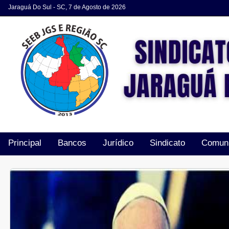
Jaraguá Do Sul - SC, 7 de Agosto de 2026
Principal
Bancos
Jurídico
Sindicato
Comun
Acordos e Convenções